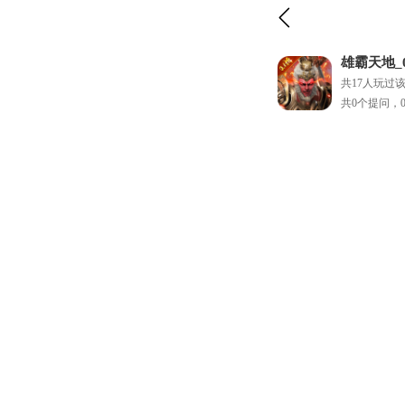
雄霸天地_
共17人玩过
共0个提问，