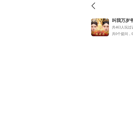
叫我万岁
共463人玩
共0个提问，