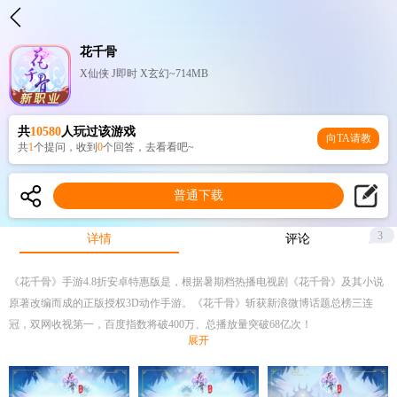
花千骨
X仙侠 J即时 X玄幻~714MB
共
10580
人玩过该游戏
向TA请教
共
1
个提问，收到
0
个回答，去看看吧~
普通下载
3
详情
评论
《花千骨》手游4.8折安卓特惠版是，根据暑期档热播电视剧《花千骨》及其小说
原著改编而成的正版授权3D动作手游。《花千骨》斩获新浪微博话题总榜三连
冠，双网收视第一，百度指数将破400万、总播放量突破68亿次！
展开