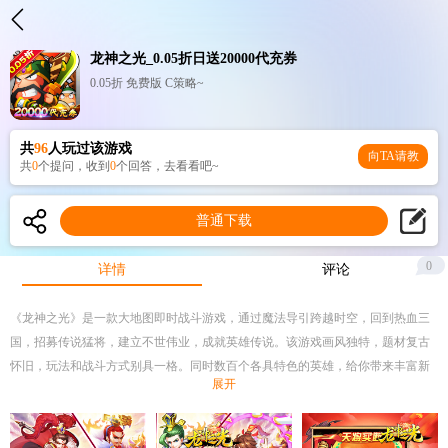
龙神之光_0.05折日送20000代充券
0.05折 免费版 C策略~
共
96
人玩过该游戏
向TA请教
共
0
个提问，收到
0
个回答，去看看吧~
普通下载
0
详情
评论
《龙神之光》是一款大地图即时战斗游戏，通过魔法导引跨越时空，回到热血三
国，招募传说猛将，建立不世伟业，成就英雄传说。该游戏画风独特，题材复古
怀旧，玩法和战斗方式别具一格。同时数百个各具特色的英雄，给你带来丰富新
展开
奇愉快的游戏体验。主公快来加入其中，成就你的王途霸业吧。