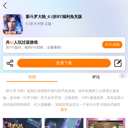
新斗罗大陆_0.1折BT福利免充版
0.1折 K卡牌 正版~
共
62
人玩过该游戏
向TA请教
共
0
个提问，收到
0
个回答，去看看吧~
普通下载
0
详情
评论
《新斗罗大陆》是阅文游戏制作发行的手机游戏。该作由唐家三少原著正版改
编，是动画《斗罗大陆》官方合作手游，正版授权，100%遵循原著，真实还原小
说经典剧情和场景，代入感爆棚； 游戏背景设定在一个名为斗罗大陆的武魂世
展开
界，玩家将跟随主角唐三，从十二岁入学史莱克学院开始，与小舞等伙伴一起经
历层层考验，踏上魂师修炼之路。游戏特色包括正版授权的剧情还原、自由操控
的战斗系统、超萌Q版画风和丰富的培养系统。玩家可以体验到冲锋、瞬间闪